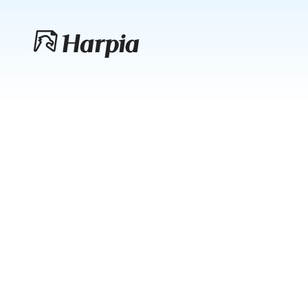
Sobre nós
A origem da inteligência que 
está transformando o 
ecossistema judicial
Conheça a história por trás da Harpia e como nossa 
tecnologia foi criada para potencializar o trabalho de 
magistrados e gabinetes