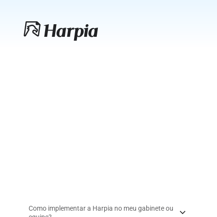
Tire suas dúvidas
Perguntas frequentes
Encontre respostas sobre o uso, a segurança e o 
suporte da plataforma
Como implementar a Harpia no meu gabinete ou 